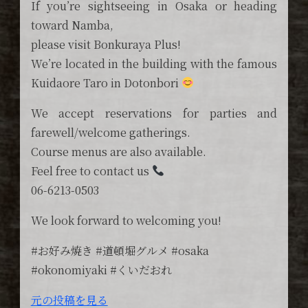
If you’re sightseeing in Osaka or heading
toward Namba,
please visit Bonkuraya Plus!
We’re located in the building with the famous
Kuidaore Taro in Dotonbori
We accept reservations for parties and
farewell/welcome gatherings.
Course menus are also available.
Feel free to contact us
06-6213-0503
We look forward to welcoming you!
#お好み焼き #道頓堀グルメ #osaka
#okonomiyaki #くいだおれ
元の投稿を見る