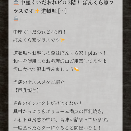
中座くいだおれビル3階！ ぼんくら家プ
ラスです
道頓堀 […]
中座くいだおれビル3階！
ぼんくら家プラスです
道頓堀へお越しの際はぼんくら家＋plusへ！
和牛を使用したお料理沢山ご用意してますよ
沢山食べて沢山呑みましょう
当店のオススメをご紹介
【巨乳焼き】
名前のインパクトだけじゃない！
具材たっぷり＆ボリューム満点の巨乳焼き。
ふわトロ食感の中に、旨味が詰まっています。
一度食べたらクセになること間違いなし！