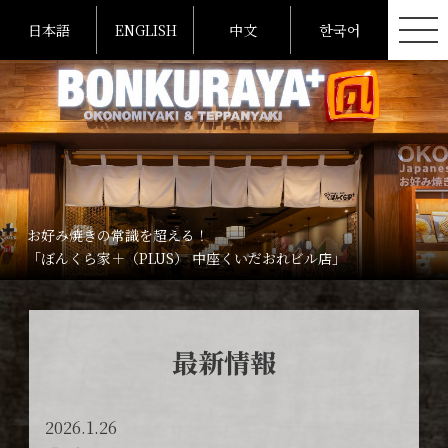
日本語
ENGLISH
中文
한국어
お好み焼きの常識を超える！
「ぼんくら家＋（PLUS） 中座くいだおれビル店」
最新情報
2026.1.26