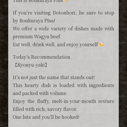
This is Bonkuraya Plus
If you’re visiting Dotonbori, be sure to stop
by Bonkuraya Plus!
We offer a wide variety of dishes made with
premium Wagyu beef.
Eat well, drink well, and enjoy yourself
Today’s Recommendation
【Kyonyu-yaki】
It’s not just the name that stands out!
This hearty dish is loaded with ingredients
and packed with volume.
Enjoy the fluffy, melt-in-your-mouth texture
filled with rich, savory flavor.
One bite and you’ll be hooked!