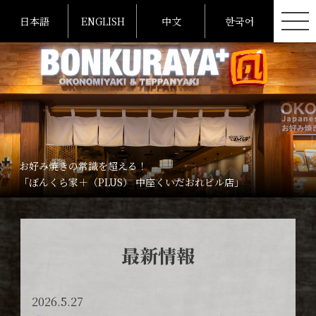
日本語
ENGLISH
中文
한국어
お好み焼きの常識を超える！
「ぼんくら家＋（PLUS） 中座くいだおれビル店」
最新情報
2026.5.27