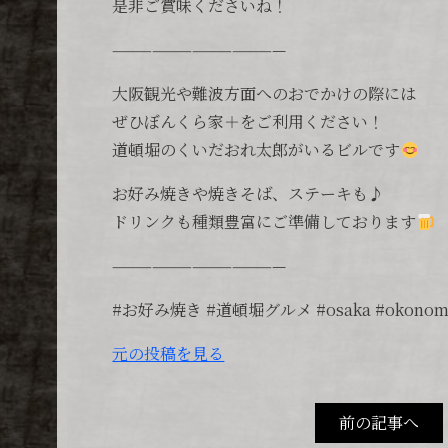
是非ご賞味くださいね！
—————————————
大阪観光や難波方面へのおでかけの際には
ぜひぼんくら家＋をご利用ください！
道頓堀のくいだおれ太郎がいるビルです
お好み焼きや焼きそば、ステーキも♪
ドリンクも種類豊富にご準備しております
—————————————
#お好み焼き #道頓堀グルメ #osaka #okonomi
元の投稿を見る
前の記事へ