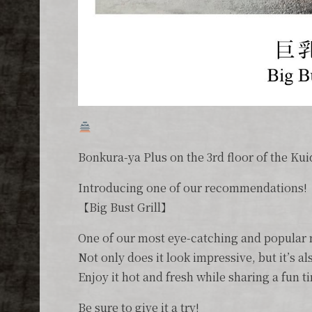
Bonkura-ya Plus on the 3rd floor of the Ku
Introducing one of our recommendations!
【Big Bust Grill】
One of our most eye-catching and popular
Not only does it look impressive, but it’s a
Enjoy it hot and fresh while sharing a fun 
Be sure to give it a try!