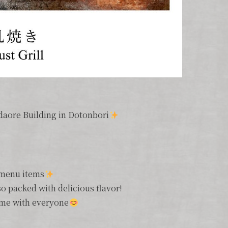
idaore Building in Dotonbori
 menu items
lso packed with delicious flavor!
time with everyone